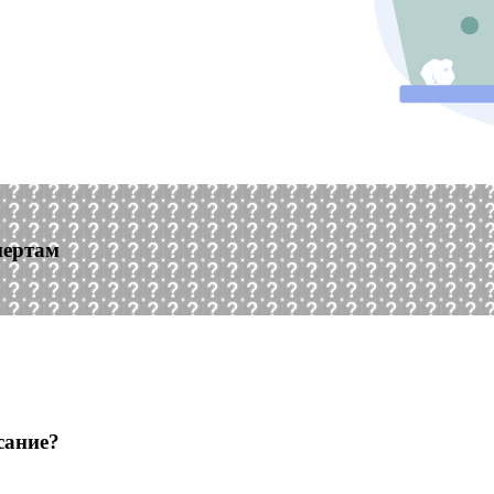
пертам
сание?