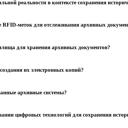
а­льной реальности в контексте сохранения истори
 RFID‑меток для отслеж­ивания архивных доку­ме
нилища для хранения архивных документов?
со­здания их электронных копий?
ванные архивные системы?
вании цифровых технологий для сохранения исто­