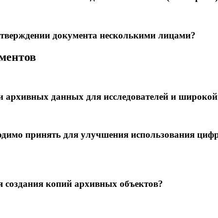
утверждении документа несколькими лицами?
ументов
ти архивных данных для исследователей и широкой
­димо принять для улу­чшения использования циф
я создания копий арх­ивных объектов?