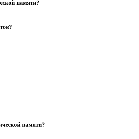
ческой памяти?
нтов?
рической памяти?